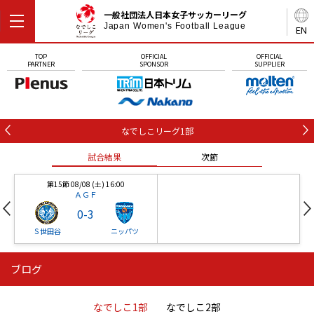
一般社団法人日本女子サッカーリーグ
Japan Women's Football League
EN
TOP
OFFICIAL
OFFICIAL
PARTNER
SPONSOR
SUPPLIER
なでしこリーグ1部
試合結果
次節
第15節 08/08 (土) 16:00
ＡＧＦ
0
-
3
Ｓ世田谷
ニッパツ
ブログ
第16節 09/05 (土) 15:00
第16節 09/05 (土) 15:00
試合結果
次節
ニッパツ
石人の星
-
-
なでしこ1部
なでしこ2部