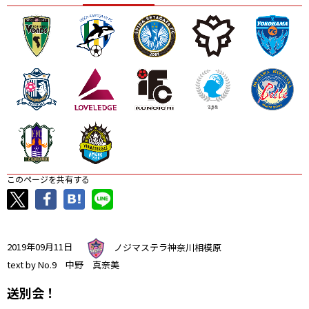
ニッパツ
名古屋
静岡
愛媛Ｌ
このページを共有する
2019年09月11日
ノジマステラ神奈川相模原
text by No.9 中野 真奈美
送別会！