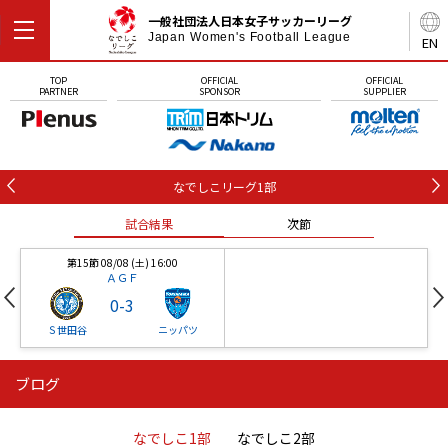
一般社団法人日本女子サッカーリーグ
Japan Women's Football League
EN
TOP
OFFICIAL
OFFICIAL
PARTNER
SPONSOR
SUPPLIER
なでしこリーグ1部
試合結果
次節
第15節 08/08 (土) 16:00
ＡＧＦ
0
-
3
Ｓ世田谷
ニッパツ
ブログ
第16節 09/05 (土) 15:00
第16節 09/05 (土) 15:00
試合結果
次節
ニッパツ
石人の星
-
-
なでしこ1部
なでしこ2部