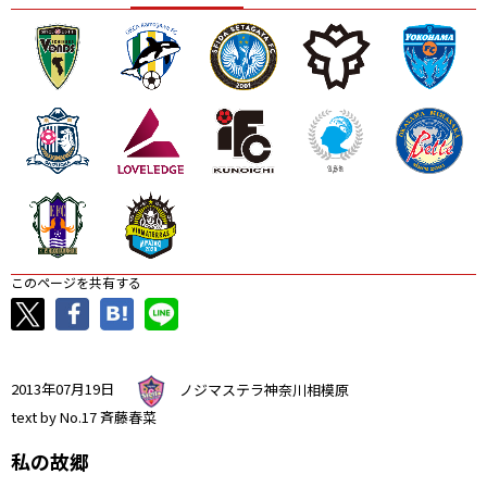
ニッパツ
名古屋
静岡
愛媛Ｌ
このページを共有する
2013年07月19日
ノジマステラ神奈川相模原
text by No.17 斉藤春菜
私の故郷