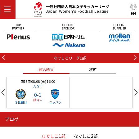
一般社団法人日本女子サッカーリーグ
Japan Women's Football League
EN
TOP
OFFICIAL
OFFICIAL
PARTNER
SPONSOR
SUPPLIER
なでしこリーグ1部
試合結果
次節
第15節 08/08 (土) 16:00
ＡＧＦ
0
-
1
試合中
Ｓ世田谷
ニッパツ
ブログ
第16節 09/05 (土) 15:00
第16節 09/05 (土) 15:00
試合結果
次節
ニッパツ
石人の星
-
-
なでしこ1部
なでしこ2部