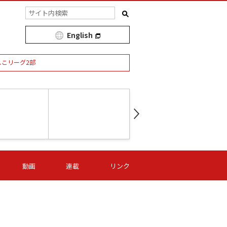
English
しこリーグ2部
第16節 09/05 (土) 15:00
第
ニッパツ
-
ニッパツ
名古屋
/06 (日) 15:00
第16節 09/06 (日) 15:00
第16節 09/05 (土) 15:00
第
動画
連載
リンク
オリプリ
津山
ニッパツ
-
-
-
Ｓ日体大
湯郷ベル
オルカ
ニッパツ
名古屋