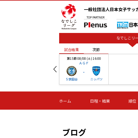
一般社団法人日本女子サッ
TOP
PARTNER
なでしこリー
試合結果
次節
00
第15節 08/08 (土) 16:00
ＡＧＦ
-
ベル
Ｓ世田谷
ニッパツ
試合結果
次節
00
第16節 09/06 (日) 15:00
第16節 09/05 (土) 15:00
第16節 09/05 (
ホーム
日程・結果
順位
津山
ニッパツ
石人の
-
-
-
体大
湯郷ベル
オルカ
ニッパツ
名古屋
静岡
ブログ