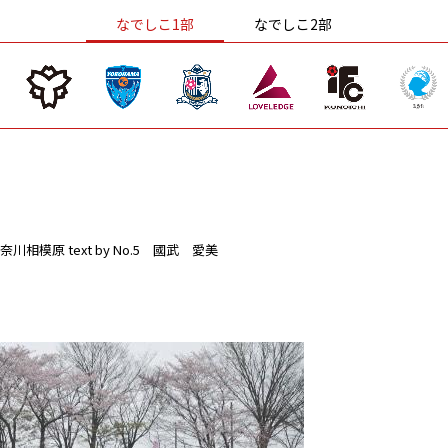
なでしこ1部
なでしこ2部
奈川相模原
text by No.5 國武 愛美