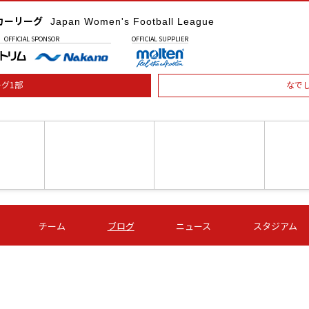
カーリーグ
Japan Women's Football League
OFFICIAL
SPONSOR
OFFICIAL
SUPPLIER
グ1部
なで
土) 15:00
第16節 09/05 (土) 16:00
第16節 09/05 (土) 17:00
第16節 09
チーム
ブログ
ニュース
スタジアム
星
ＡＧＦ
いちご
-
-
愛媛Ｌ
Ｓ世田谷
伊賀ＦＣ
ヴィアマ
Ａハリマ
Ｖ市原Ｌ