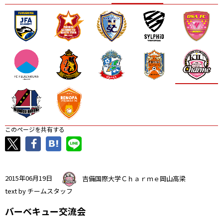
ニッパツ
名古屋
静岡
愛媛Ｌ
このページを共有する
2015年06月19日
吉備国際大学Ｃｈａｒｍｅ岡山高梁
text by チームスタッフ
バーベキュー交流会