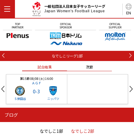
一般社団法人日本女子サッカーリーグ
Japan Women's Football League
EN
TOP
OFFICIAL
OFFICIAL
PARTNER
SPONSOR
SUPPLIER
なでしこリーグ1部
試合結果
次節
第15節 08/08 (土) 16:00
ＡＧＦ
0
-
3
Ｓ世田谷
ニッパツ
ブログ
第16節 09/05 (土) 15:00
第16節 09/05 (土) 15:00
試合結果
次節
ニッパツ
石人の星
-
-
なでしこ1部
なでしこ2部