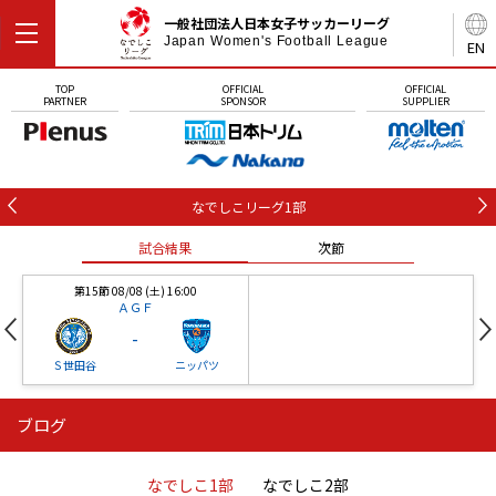
一般社団法人日本女子サッカーリーグ
Japan Women's Football League
EN
TOP
OFFICIAL
OFFICIAL
PARTNER
SPONSOR
SUPPLIER
なでしこリーグ1部
試合結果
次節
第15節 08/08 (土) 16:00
ＡＧＦ
-
Ｓ世田谷
ニッパツ
ブログ
第16節 09/05 (土) 15:00
第16節 09/05 (土) 15:00
試合結果
次節
ニッパツ
石人の星
-
-
なでしこ1部
なでしこ2部