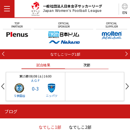
一般社団法人日本女子サッカーリーグ
Japan Women's Football League
EN
TOP
OFFICIAL
OFFICIAL
PARTNER
SPONSOR
SUPPLIER
なでしこリーグ1部
試合結果
次節
第15節 08/08 (土) 16:00
ＡＧＦ
0
-
3
Ｓ世田谷
ニッパツ
ブログ
第16節 09/05 (土) 15:00
第16節 09/05 (土) 15:00
試合結果
次節
ニッパツ
石人の星
-
-
なでしこ1部
なでしこ2部