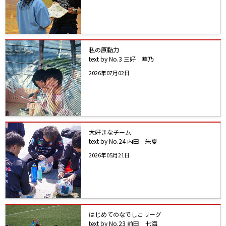
私の原動力
text by No.3 三好 華乃
2026年07月02日
大好きなチーム
text by No.24 内田 朱夏
2026年05月21日
はじめてのなでしこリーグ
text by No.23 前田 七海