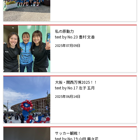
私の原動力
text by No.23 豊村 文香
2025年07月09日
大阪・関西万博2025！！
text by No.17 左子 五月
2025年06月14日
サッカー観戦！
text by No.19 山田 萌々花