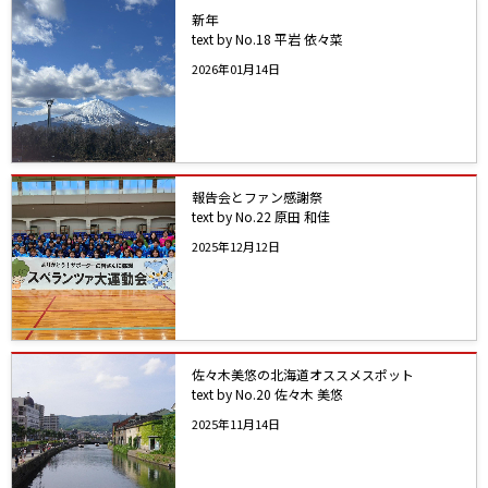
新年
text by No.18 平岩 依々菜
2026年01月14日
報告会とファン感謝祭
text by No.22 原田 和佳
2025年12月12日
佐々木美悠の北海道オススメスポット
text by No.20 佐々木 美悠
2025年11月14日