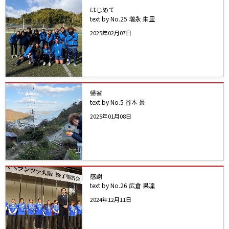
はじめて
text by No.25 増永 朱里
2025年02月07日
帰省
text by No.5 谷本 景
2025年01月08日
感謝
text by No.26 広倉 果凜
2024年12月11日