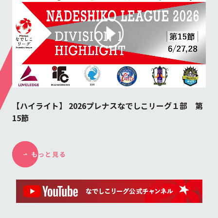
おのサン
正田スタ
スペ大阪
大和Ｓ
ａｃ福島
Ｖ三重
-
-
島
レノファ
ａｃ福島
バニーズ
Ｒ湘南
【ハイライト】 2026プレナスなでしこリーグ１部 第
15節