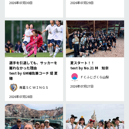
2026年07月30日
2026年07月29日
選手を引退しても、サッカーを
夏スタート！！
離れなかった理由
text by No.21 林 知奈
text by GM補佐兼コーチ 堤 夏
ＦＣふじざくら山梨
穂
2026年07月27日
南葛ＳＣ ＷＩＮＧＳ
2026年07月28日