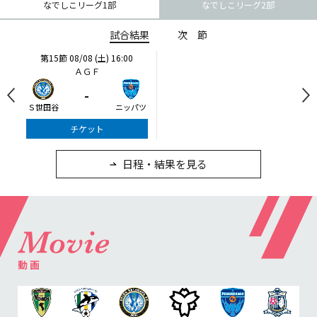
なでしこリーグ1部
なでしこリーグ2部
試合結果
次節
第15節
08/08 (土) 16:00
ＡＧＦ
-
Ｓ世田谷
ニッパツ
チケット
日程・結果を見る
第16節
09/05 (土) 15:00
第16節
09/05 (土) 15:00
ニッパツ
石人の星
-
-
カ
ニッパツ
名古屋
静岡
愛媛Ｌ
試合結果
次節
チケット
チケット
日程・結果を見る
動画
第16節
06/27 (土) 13:00
第16節
06/28 (日) 11:00
万博
Ｊスタ
1
-
0
2
-
0
第17節
08/29 (土) 18:00
第17節
08/29 (土) 19:00