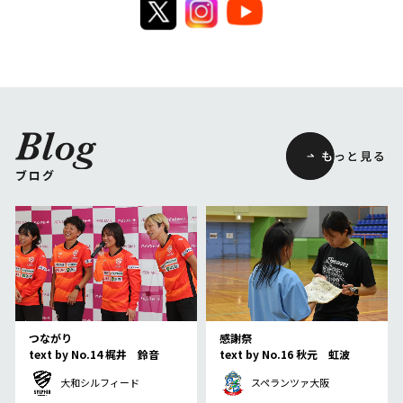
ブログ
つながり
感謝祭
text by No.14 梶井 鈴音
text by No.16 秋元 虹波
大和シルフィード
スペランツァ大阪