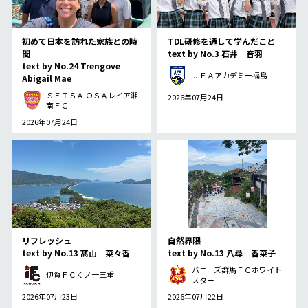
初めて日本を訪れた家族との時
TDL研修を通して学んだこと
間
text by No.3 石井 音羽
text by No.24 Trengove
ＪＦＡアカデミー福島
Abigail Mae
ＳＥＩＳＡ ＯＳＡレイア湘
2026年07月24日
南ＦＣ
2026年07月24日
リフレッシュ
自然界隈
text by No.13 髙山 菜々香
text by No.13 八尋 香菜子
バニーズ群馬ＦＣホワイト
伊賀ＦＣくノ一三重
スター
2026年07月23日
2026年07月22日