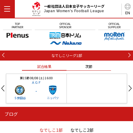
一般社団法人日本女子サッカーリーグ
Japan Women's Football League
EN
TOP
OFFICIAL
OFFICIAL
PARTNER
SPONSOR
SUPPLIER
なでしこリーグ1部
試合結果
次節
第15節 08/08 (土) 16:00
ＡＧＦ
-
Ｓ世田谷
ニッパツ
ブログ
第16節 09/05 (土) 15:00
第16節 09/05 (土) 15:00
試合結果
次節
ニッパツ
石人の星
-
-
なでしこ1部
なでしこ2部