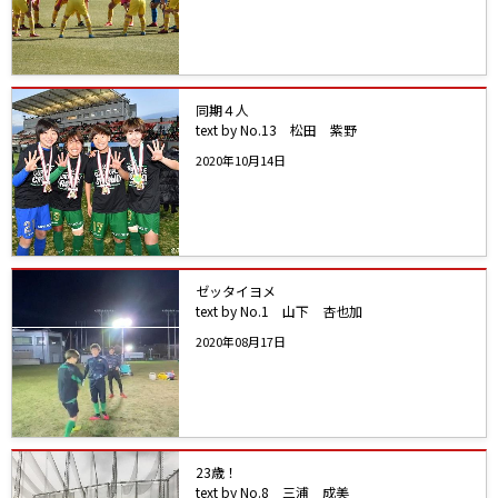
同期４人
text by No.13 松田 紫野
2020年10月14日
ゼッタイヨメ
text by No.1 山下 杏也加
2020年08月17日
23歳！
text by No.8 三浦 成美