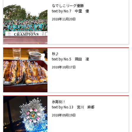
なでしこリーグ優勝
text by No.7 中里 優
2018年11月20日
秋♪
text by No.5 隅田 凜
2018年10月17日
氷彫刻！
text by No.13 宮川 麻都
2018年09月19日