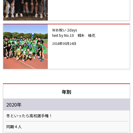
Wお祝い 2days
text by No.10 籾木 結花
2018年05月14日
年別
2020年
冬といったら高校選手権！
同期４人