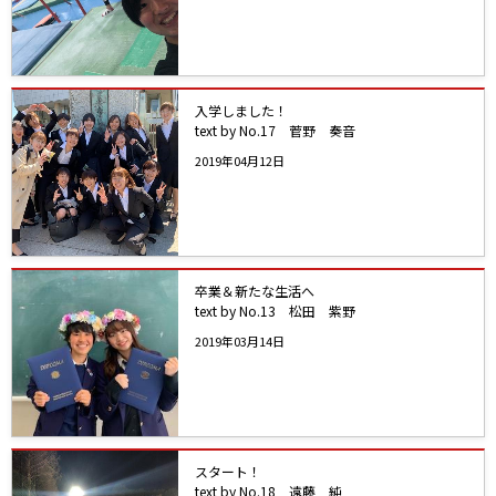
入学しました！
text by No.17 菅野 奏音
2019年04月12日
卒業＆新たな生活へ
text by No.13 松田 紫野
2019年03月14日
スタート！
text by No.18 遠藤 純