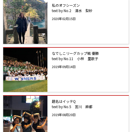
私のオフシーズン
text by No.2 清水 梨紗
2020年02月15日
なでしこリーグカップ戦 優勝
text by No.11 小林 里歌子
2019年09月14日
題名はイッテQ
text by No.5 宮川 麻都
2019年08月20日