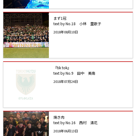
まず1冠
text by No.18 小林 里歌子
2018年08月10日
『tik tok』
text by No.9 田中 美南
2018年07月24日
焼き肉
text by No.16 西村 清花
2018年06月13日