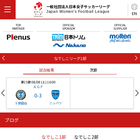
一般社団法人日本女子サッカーリーグ
Japan Women's Football League
EN
TOP
OFFICIAL
OFFICIAL
PARTNER
SPONSOR
SUPPLIER
なでしこリーグ1部
試合結果
次節
第15節 08/08 (土) 16:00
ＡＧＦ
0
-
3
Ｓ世田谷
ニッパツ
ブログ
第16節 09/05 (土) 15:00
第16節 09/05 (土) 15:00
試合結果
次節
ニッパツ
石人の星
-
-
なでしこ1部
なでしこ2部