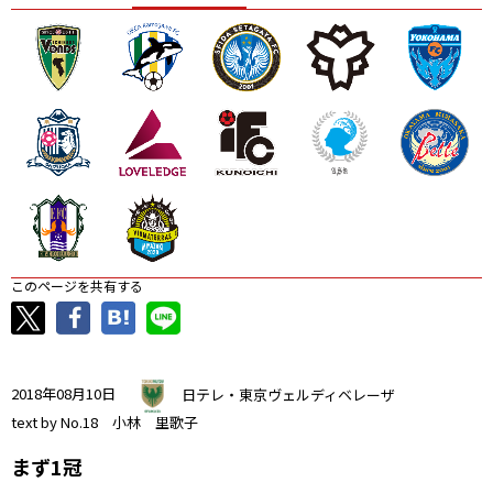
ニッパツ
名古屋
静岡
愛媛Ｌ
このページを共有する
2018年08月10日
日テレ・東京ヴェルディベレーザ
text by No.18 小林 里歌子
まず1冠