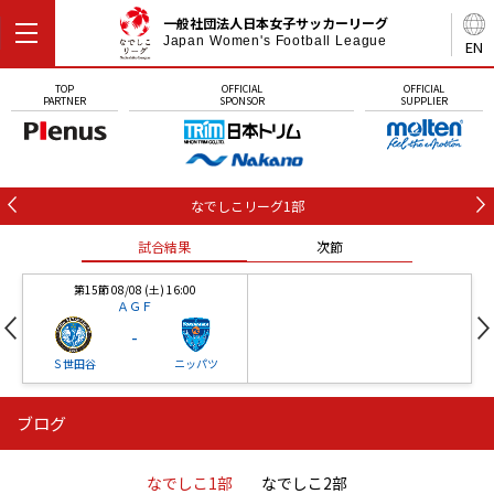
一般社団法人日本女子サッカーリーグ
Japan Women's Football League
EN
TOP
OFFICIAL
OFFICIAL
PARTNER
SPONSOR
SUPPLIER
なでしこリーグ1部
試合結果
次節
第15節 08/08 (土) 16:00
ＡＧＦ
-
Ｓ世田谷
ニッパツ
ブログ
第16節 09/05 (土) 15:00
第16節 09/05 (土) 15:00
試合結果
次節
ニッパツ
石人の星
-
-
なでしこ1部
なでしこ2部