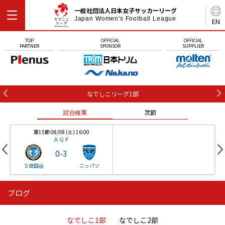
一般社団法人日本女子サッカーリーグ
Japan Women's Football League
EN
TOP
OFFICIAL
OFFICIAL
PARTNER
SPONSOR
SUPPLIER
なでしこリーグ1部
試合結果
次節
第15節 08/08 (土) 16:00
ＡＧＦ
0
-
3
Ｓ世田谷
ニッパツ
ブログ
第16節 09/05 (土) 15:00
第16節 09/05 (土) 15:00
試合結果
次節
ニッパツ
石人の星
-
-
なでしこ1部
なでしこ2部