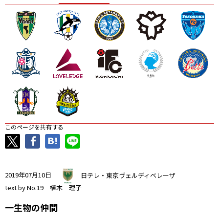
ニッパツ
名古屋
静岡
愛媛Ｌ
このページを共有する
2019年07月10日
日テレ・東京ヴェルディベレーザ
text by No.19 植木 理子
一生物の仲間