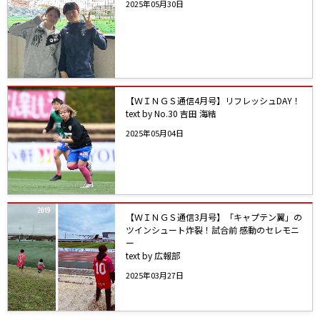
2025年05月30日
【ＷＩＮＧＳ通信4月号】リフレッシュDAY！
text by No.30 吉田 海結
2025年05月04日
【ＷＩＮＧＳ通信3月号】「キャプテン翼」の
ツインシュート炸裂！試合前 感動のセレモニ
ー
text by 広報部
2025年03月27日