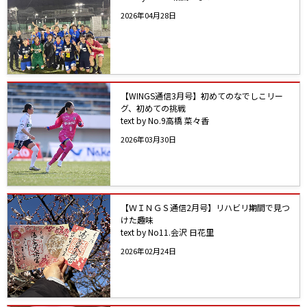
2026年04月28日
【WINGS通信3月号】初めてのなでしこリー
グ、初めての挑戦
text by No.9高橋 菜々香
2026年03月30日
【ＷＩＮＧＳ通信2月号】リハビリ期間で見つ
けた趣味
text by No11.会沢 日花里
2026年02月24日