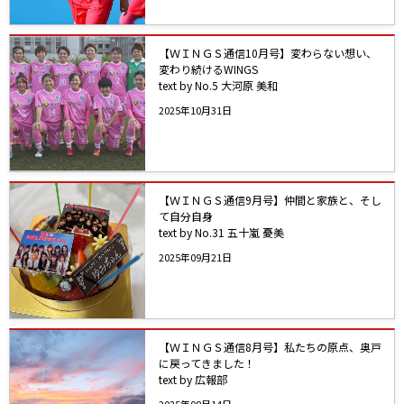
【ＷＩＮＧＳ通信10月号】変わらない想い、
変わり続けるWINGS
text by No.5 大河原 美和
2025年10月31日
【ＷＩＮＧＳ通信9月号】仲間と家族と、そし
て自分自身
text by No.31 五十嵐 憂美
2025年09月21日
【ＷＩＮＧＳ通信8月号】私たちの原点、奥戸
に戻ってきました！
text by 広報部
2025年08月14日