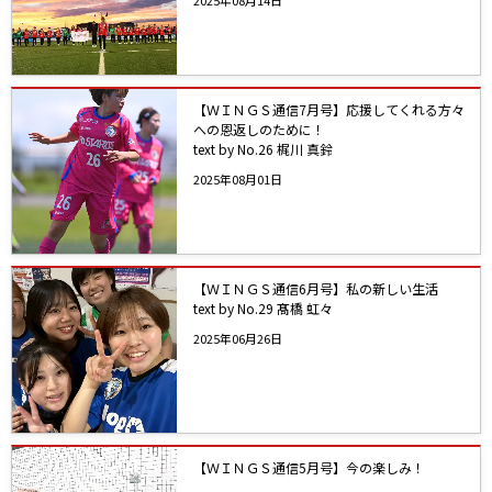
【ＷＩＮＧＳ通信7月号】応援してくれる方々
への恩返しのために！
text by No.26 梶川 真鈴
2025年08月01日
【ＷＩＮＧＳ通信6月号】私の新しい生活
text by No.29 髙橋 虹々
2025年06月26日
【ＷＩＮＧＳ通信5月号】今の楽しみ！