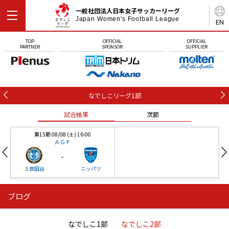
一般社団法人日本女子サッカーリーグ
Japan Women's Football League
EN
TOP
OFFICIAL
OFFICIAL
PARTNER
SPONSOR
SUPPLIER
なでしこリーグ1部
試合結果
次節
第15節 08/08 (土) 16:00
ＡＧＦ
-
Ｓ世田谷
ニッパツ
ブログ
第16節 09/05 (土) 15:00
第16節 09/05 (土) 15:00
試合結果
次節
ニッパツ
石人の星
-
-
なでしこ1部
なでしこ2部