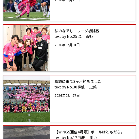
私のなでしこリーグ初挑戦
text by No.25 金 香姫
2026年07月01日
葛飾に来て3ヶ月経ちました
text by No.30 柴山 史菜
2026年05月27日
【WINGS通信4月号】ボールはともだち。
text by No.17 福田 まい