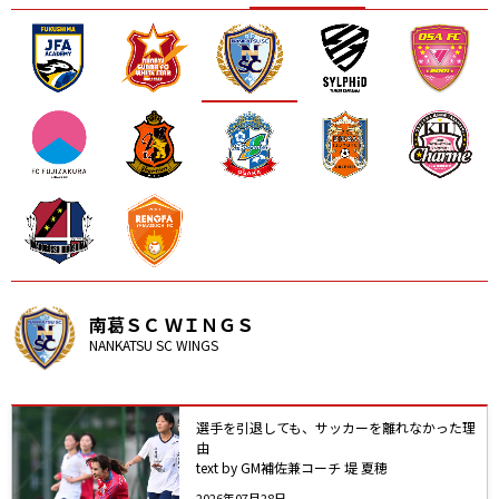
ニッパツ
名古屋
静岡
愛媛Ｌ
南葛ＳＣ ＷＩＮＧＳ
NANKATSU SC WINGS
選手を引退しても、サッカーを離れなかった理
由
text by GM補佐兼コーチ 堤 夏穂
2026年07月28日