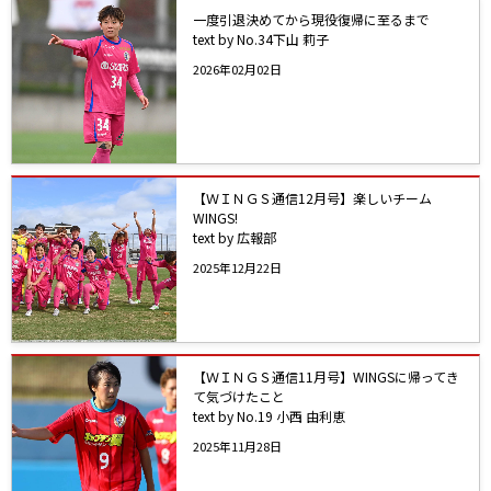
一度引退決めてから現役復帰に至るまで
text by No.34下山 莉子
2026年02月02日
【ＷＩＮＧＳ通信12月号】楽しいチーム
WINGS!
text by 広報部
2025年12月22日
【ＷＩＮＧＳ通信11月号】WINGSに帰ってき
て気づけたこと
text by No.19 小西 由利恵
2025年11月28日