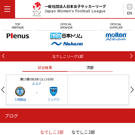
一般社団法人日本女子サッカーリーグ
Japan Women's Football League
EN
TOP
OFFICIAL
OFFICIAL
PARTNER
SPONSOR
SUPPLIER
なでしこリーグ1部
試合結果
次節
第15節 08/08 (土) 16:00
ＡＧＦ
-
Ｓ世田谷
ニッパツ
ブログ
第16節 09/05 (土) 15:00
第16節 09/05 (土) 15:00
試合結果
次節
ニッパツ
石人の星
-
-
なでしこ1部
なでしこ2部