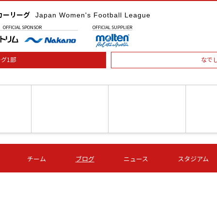
カーリーグ
Japan Women's Football League
OFFICIAL
SPONSOR
OFFICIAL
SUPPLIER
グ1部
なで
土) 15:00
第16節 09/05 (土) 16:00
第16節 09/05 (土) 17:00
第16節 09
チーム
ブログ
ニュース
スタジアム
星
ＡＧＦ
いちご
-
-
愛媛Ｌ
Ｓ世田谷
伊賀ＦＣ
ヴィアマ
Ａハリマ
Ｖ市原Ｌ