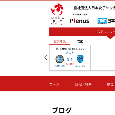
一般社団法人日本女子サッ
TOP
PARTNER
なでしこリー
試合結果
次節
00
第15節 08/08 (土) 16:00
ＡＧＦ
0
-
1
試合中
ベル
Ｓ世田谷
ニッパツ
試合結果
次節
00
第16節 09/06 (日) 15:00
第16節 09/05 (土) 15:00
第16節 09/05 (
ホーム
日程・結果
順位
津山
ニッパツ
石人の
-
-
-
体大
湯郷ベル
オルカ
ニッパツ
名古屋
静岡
ブログ