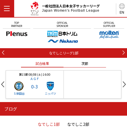
一般社団法人日本女子サッカーリーグ
Japan Women's Football League
EN
TOP
OFFICIAL
OFFICIAL
PARTNER
SPONSOR
SUPPLIER
なでしこリーグ1部
試合結果
次節
第15節 08/08 (土) 16:00
ＡＧＦ
0
-
3
Ｓ世田谷
ニッパツ
ブログ
第16節 09/05 (土) 15:00
第16節 09/05 (土) 15:00
試合結果
次節
ニッパツ
石人の星
-
-
なでしこ1部
なでしこ2部