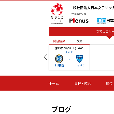
一般社団法人日本女子サッ
TOP
PARTNER
なでしこリー
試合結果
次節
00
第15節 08/08 (土) 16:00
ＡＧＦ
-
ベル
Ｓ世田谷
ニッパツ
試合結果
次節
00
第16節 09/06 (日) 15:00
第16節 09/05 (土) 15:00
第16節 09/05 (
ホーム
日程・結果
順位
津山
ニッパツ
石人の
-
-
-
体大
湯郷ベル
オルカ
ニッパツ
名古屋
静岡
ブログ