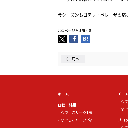
今シーズンも日テレ・ベレーザの応
このページを共有する
前へ
ホーム
チー
なで
日程・結果
なで
なでしこリーグ1部
なでしこリーグ2部
ブロ
なで