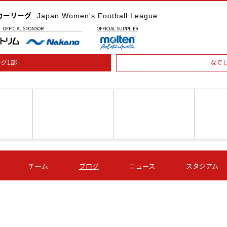
カーリーグ
Japan Women's Football League
OFFICIAL
SPONSOR
OFFICIAL
SUPPLIER
グ1部
なで
土) 15:00
第16節 09/05 (土) 16:00
第16節 09/05 (土) 17:00
第16節 09
チーム
ブログ
ニュース
スタジアム
星
ＡＧＦ
いちご
-
-
愛媛Ｌ
Ｓ世田谷
伊賀ＦＣ
ヴィアマ
Ａハリマ
Ｖ市原Ｌ