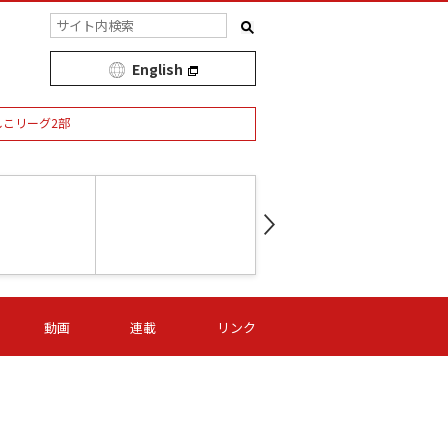
English
しこリーグ2部
第16節 09/05 (土) 15:00
第
ニッパツ
-
ニッパツ
名古屋
/06 (日) 15:00
第16節 09/06 (日) 15:00
第16節 09/05 (土) 15:00
第
動画
連載
リンク
オリプリ
津山
ニッパツ
-
-
-
Ｓ日体大
湯郷ベル
オルカ
ニッパツ
名古屋