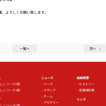
援、よろしくお願い致します。
一覧へ
次へ
ム
ニュース
組織概要
しこリーグ1部
リーグ
ヒストリー
しこリーグ2部
メディア
各種規則等
チーム
グ
リンク
アカデミー
しこリーグ1部