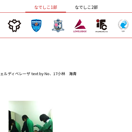
なでしこ1部
なでしこ2部
ェルディベレーザ
text by No．17小林 海青