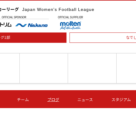
カーリーグ
Japan Women's Football League
OFFICIAL
SPONSOR
OFFICIAL
SUPPLIER
グ1部
なで
土) 15:00
第16節 09/05 (土) 16:00
第16節 09/05 (土) 17:00
第16節 09
チーム
ブログ
ニュース
スタジアム
星
ＡＧＦ
いちご
-
-
愛媛Ｌ
Ｓ世田谷
伊賀ＦＣ
ヴィアマ
Ａハリマ
Ｖ市原Ｌ