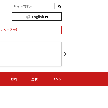
English
しこリーグ2部
第16節 09/05 (土) 15:00
第
ニッパツ
-
ニッパツ
名古屋
/06 (日) 15:00
第16節 09/06 (日) 15:00
第16節 09/05 (土) 15:00
第
動画
連載
リンク
オリプリ
津山
ニッパツ
-
-
-
Ｓ日体大
湯郷ベル
オルカ
ニッパツ
名古屋