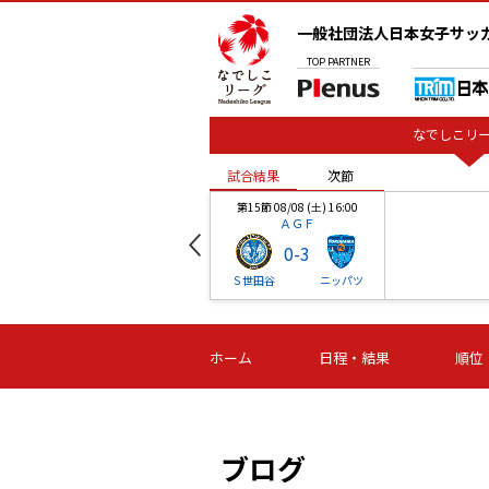
一般社団法人日本女子サッ
TOP
PARTNER
なでしこリー
試合結果
次節
00
第15節 08/08 (土) 16:00
ＡＧＦ
0
-
3
ベル
Ｓ世田谷
ニッパツ
試合結果
次節
00
第16節 09/06 (日) 15:00
第16節 09/05 (土) 15:00
第16節 09/05 (
ホーム
日程・結果
順位
津山
ニッパツ
石人の
-
-
-
体大
湯郷ベル
オルカ
ニッパツ
名古屋
静岡
ブログ