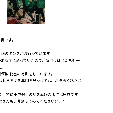
海青です。
ILEのダンスが流行っています。
何かある度に踊っていたので、気付けば私たちも一
た。
筆頭に秘密の特訓をしています。
な動きをする集団を見かけても、おそらく私たち
く、特に田中選手のリズム感の無さは圧巻です。
さんも是非踊ってみてください(^。^)