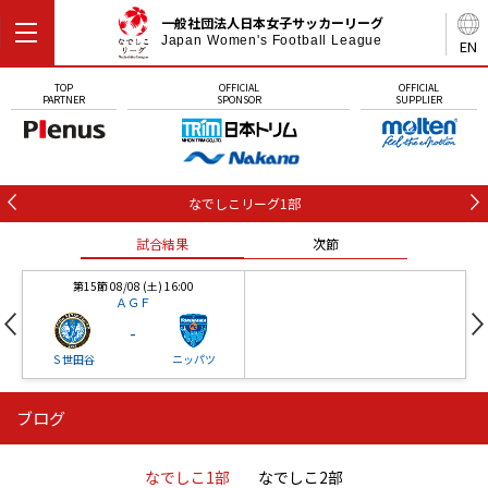
一般社団法人日本女子サッカーリーグ
Japan Women's Football League
EN
TOP
OFFICIAL
OFFICIAL
PARTNER
SPONSOR
SUPPLIER
なでしこリーグ1部
試合結果
次節
第15節 08/08 (土) 16:00
ＡＧＦ
-
Ｓ世田谷
ニッパツ
ブログ
第16節 09/05 (土) 15:00
第16節 09/05 (土) 15:00
試合結果
次節
ニッパツ
石人の星
-
-
なでしこ1部
なでしこ2部