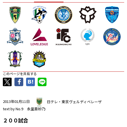
ニッパツ
名古屋
静岡
愛媛Ｌ
このページを共有する
2013年01月11日
日テレ・東京ヴェルディベレーザ
text by No.9 永里亜紗乃
２００試合