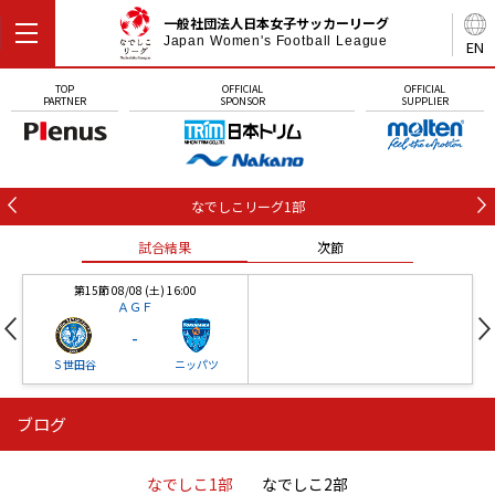
一般社団法人日本女子サッカーリーグ
Japan Women's Football League
EN
TOP
OFFICIAL
OFFICIAL
PARTNER
SPONSOR
SUPPLIER
なでしこリーグ1部
試合結果
次節
第15節 08/08 (土) 16:00
ＡＧＦ
-
Ｓ世田谷
ニッパツ
ブログ
第16節 09/05 (土) 15:00
第16節 09/05 (土) 15:00
試合結果
次節
ニッパツ
石人の星
-
-
なでしこ1部
なでしこ2部