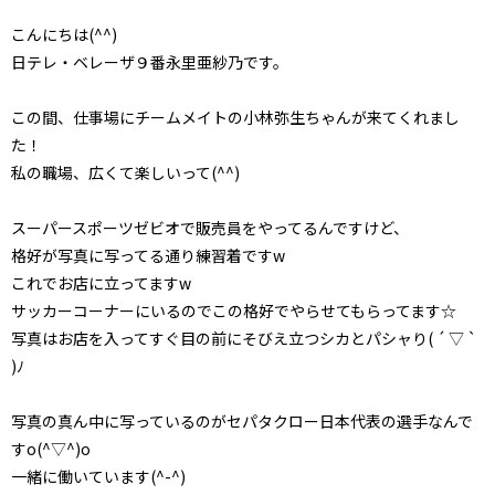
こんにちは(^^)
日テレ・ベレーザ９番永里亜紗乃です。
この間、仕事場にチームメイトの小林弥生ちゃんが来てくれまし
た！
私の職場、広くて楽しいって(^^)
スーパースポーツゼビオで販売員をやってるんですけど、
格好が写真に写ってる通り練習着ですw
これでお店に立ってますw
サッカーコーナーにいるのでこの格好でやらせてもらってます☆
写真はお店を入ってすぐ目の前にそびえ立つシカとパシャり( ´ ▽ `
)ﾉ
写真の真ん中に写っているのがセパタクロー日本代表の選手なんで
すo(^▽^)o
一緒に働いています(^-^)