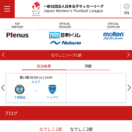
一般社団法人日本女子サッカーリーグ
Japan Women's Football League
EN
TOP
OFFICIAL
OFFICIAL
PARTNER
SPONSOR
SUPPLIER
なでしこリーグ1部
試合結果
次節
第15節 08/08 (土) 16:00
ＡＧＦ
-
Ｓ世田谷
ニッパツ
ブログ
第16節 09/05 (土) 15:00
第16節 09/05 (土) 15:00
試合結果
次節
ニッパツ
石人の星
-
-
なでしこ1部
なでしこ2部