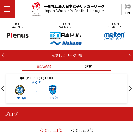
一般社団法人日本女子サッカーリーグ
Japan Women's Football League
EN
TOP
OFFICIAL
OFFICIAL
PARTNER
SPONSOR
SUPPLIER
なでしこリーグ1部
試合結果
次節
第15節 08/08 (土) 16:00
ＡＧＦ
-
Ｓ世田谷
ニッパツ
ブログ
第16節 09/05 (土) 15:00
第16節 09/05 (土) 15:00
試合結果
次節
ニッパツ
石人の星
-
-
なでしこ1部
なでしこ2部