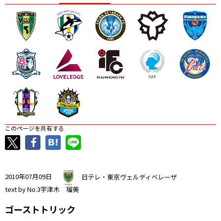
ニッパツ
名古屋
静岡
愛媛Ｌ
このページを共有する
2010年07月09日
日テレ・東京ヴェルディベレーザ
text by No.3宇津木 瑠美
ゴーストトリック