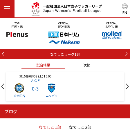
一般社団法人日本女子サッカーリーグ
Japan Women's Football League
EN
TOP
OFFICIAL
OFFICIAL
PARTNER
SPONSOR
SUPPLIER
なでしこリーグ1部
試合結果
次節
第15節 08/08 (土) 16:00
ＡＧＦ
0
-
3
Ｓ世田谷
ニッパツ
ブログ
第16節 09/05 (土) 15:00
第16節 09/05 (土) 15:00
試合結果
次節
ニッパツ
石人の星
-
-
なでしこ1部
なでしこ2部