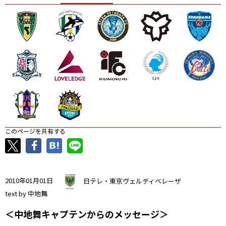
ニッパツ
名古屋
静岡
愛媛Ｌ
このページを共有する
2010年01月01日
日テレ・東京ヴェルディベレーザ
text by 中地舞
＜中地舞キャプテンからのメッセージ＞