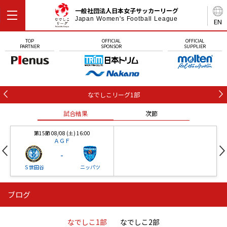
一般社団法人日本女子サッカーリーグ
Japan Women's Football League
EN
TOP
OFFICIAL
OFFICIAL
PARTNER
SPONSOR
SUPPLIER
なでしこリーグ1部
試合結果
次節
第15節 08/08 (土) 16:00
ＡＧＦ
-
Ｓ世田谷
ニッパツ
ブログ
第16節 09/05 (土) 15:00
第16節 09/05 (土) 15:00
試合結果
次節
ニッパツ
石人の星
-
-
なでしこ1部
なでしこ2部