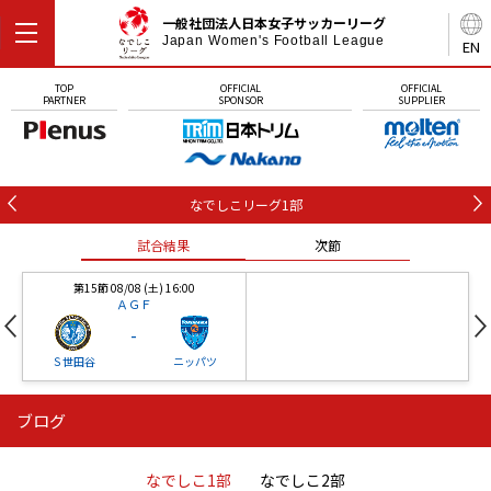
一般社団法人日本女子サッカーリーグ
Japan Women's Football League
EN
TOP
OFFICIAL
OFFICIAL
PARTNER
SPONSOR
SUPPLIER
なでしこリーグ1部
試合結果
次節
第15節 08/08 (土) 16:00
ＡＧＦ
-
Ｓ世田谷
ニッパツ
ブログ
第16節 09/05 (土) 15:00
第16節 09/05 (土) 15:00
試合結果
次節
ニッパツ
石人の星
-
-
なでしこ1部
なでしこ2部