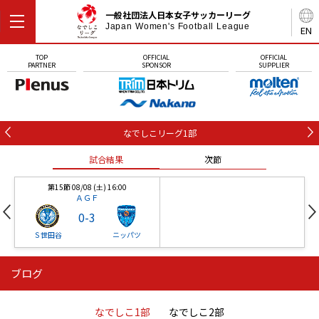
一般社団法人日本女子サッカーリーグ
Japan Women's Football League
EN
TOP
OFFICIAL
OFFICIAL
PARTNER
SPONSOR
SUPPLIER
なでしこリーグ1部
試合結果
次節
第15節 08/08 (土) 16:00
ＡＧＦ
0
-
3
Ｓ世田谷
ニッパツ
ブログ
第16節 09/05 (土) 15:00
第16節 09/05 (土) 15:00
試合結果
次節
ニッパツ
石人の星
-
-
なでしこ1部
なでしこ2部