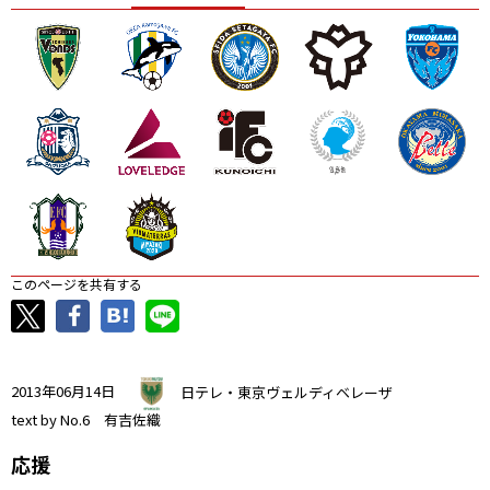
ニッパツ
名古屋
静岡
愛媛Ｌ
このページを共有する
2013年06月14日
日テレ・東京ヴェルディベレーザ
text by No.6 有吉佐織
応援