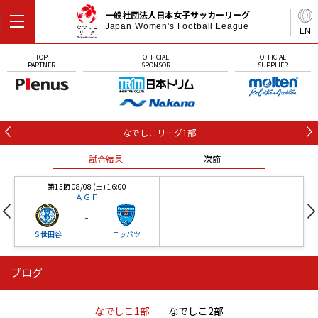
一般社団法人日本女子サッカーリーグ
Japan Women's Football League
EN
TOP
OFFICIAL
OFFICIAL
PARTNER
SPONSOR
SUPPLIER
なでしこリーグ1部
試合結果
次節
第15節 08/08 (土) 16:00
ＡＧＦ
-
Ｓ世田谷
ニッパツ
ブログ
第16節 09/05 (土) 15:00
第16節 09/05 (土) 15:00
試合結果
次節
ニッパツ
石人の星
-
-
なでしこ1部
なでしこ2部