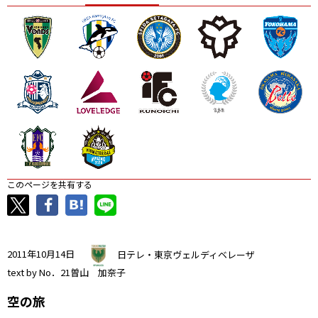
ニッパツ
名古屋
静岡
愛媛Ｌ
このページを共有する
2011年10月14日
日テレ・東京ヴェルディベレーザ
text by No．21曽山 加奈子
空の旅