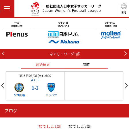
一般社団法人日本女子サッカーリーグ
Japan Women's Football League
EN
TOP
OFFICIAL
OFFICIAL
PARTNER
SPONSOR
SUPPLIER
なでしこリーグ1部
試合結果
次節
第15節 08/08 (土) 16:00
ＡＧＦ
0
-
3
Ｓ世田谷
ニッパツ
ブログ
第16節 09/05 (土) 15:00
第16節 09/05 (土) 15:00
試合結果
次節
ニッパツ
石人の星
-
-
なでしこ1部
なでしこ2部