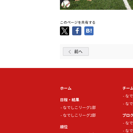
このページを共有する
前へ
ホーム
チー
なで
日程・結果
なで
なでしこリーグ1部
なでしこリーグ2部
ブロ
なで
順位
なで