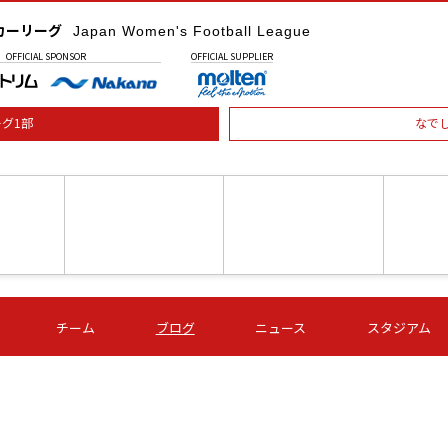
カーリーグ
Japan Women's Football League
OFFICIAL
SPONSOR
OFFICIAL
SUPPLIER
グ1部
なで
土) 15:00
第16節 09/05 (土) 16:00
第16節 09/05 (土) 17:00
第16節 09
チーム
ブログ
ニュース
スタジアム
星
ＡＧＦ
いちご
-
-
愛媛Ｌ
Ｓ世田谷
伊賀ＦＣ
ヴィアマ
Ａハリマ
Ｖ市原Ｌ