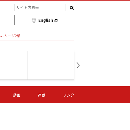
English
しこリーグ2部
第16節 09/05 (土) 15:00
第
ニッパツ
-
ニッパツ
名古屋
/06 (日) 15:00
第16節 09/06 (日) 15:00
第16節 09/05 (土) 15:00
第
動画
連載
リンク
オリプリ
津山
ニッパツ
-
-
-
Ｓ日体大
湯郷ベル
オルカ
ニッパツ
名古屋