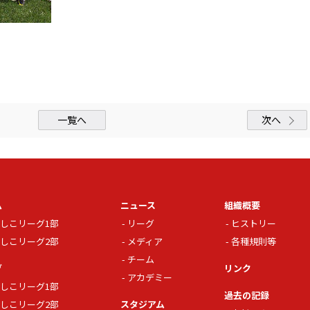
一覧へ
次へ
ム
ニュース
組織概要
しこリーグ1部
リーグ
ヒストリー
しこリーグ2部
メディア
各種規則等
チーム
グ
リンク
アカデミー
しこリーグ1部
過去の記録
しこリーグ2部
スタジアム