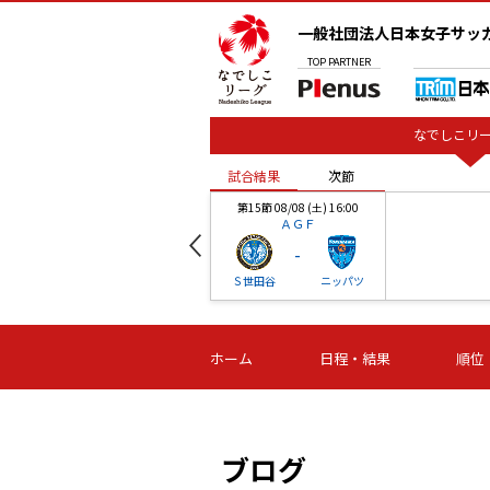
一般社団法人日本女子サッ
TOP
PARTNER
なでしこリー
試合結果
次節
00
第15節 08/08 (土) 16:00
ＡＧＦ
-
ベル
Ｓ世田谷
ニッパツ
試合結果
次節
00
第16節 09/06 (日) 15:00
第16節 09/05 (土) 15:00
第16節 09/05 (
ホーム
日程・結果
順位
津山
ニッパツ
石人の
-
-
-
体大
湯郷ベル
オルカ
ニッパツ
名古屋
静岡
ブログ