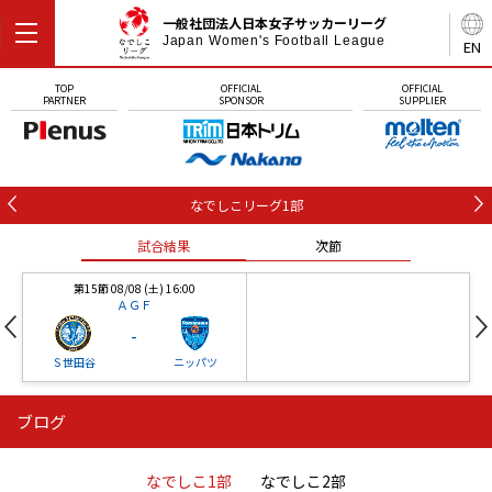
一般社団法人日本女子サッカーリーグ
Japan Women's Football League
EN
TOP
OFFICIAL
OFFICIAL
PARTNER
SPONSOR
SUPPLIER
なでしこリーグ1部
試合結果
次節
第15節 08/08 (土) 16:00
ＡＧＦ
-
Ｓ世田谷
ニッパツ
ブログ
第16節 09/05 (土) 15:00
第16節 09/05 (土) 15:00
試合結果
次節
ニッパツ
石人の星
-
-
なでしこ1部
なでしこ2部