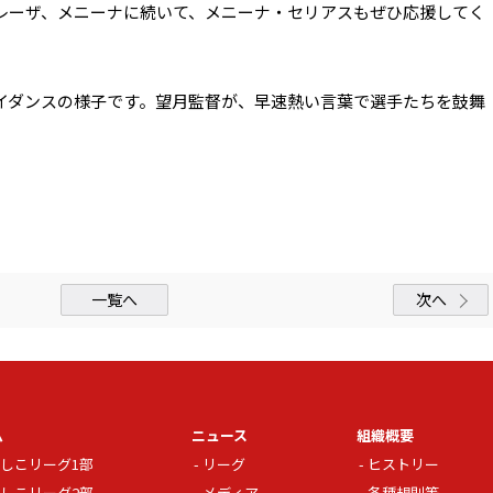
レーザ、メニーナに続いて、メニーナ・セリアスもぜひ応援してく
イダンスの様子です。望月監督が、早速熱い言葉で選手たちを鼓舞
一覧へ
次へ
ム
ニュース
組織概要
しこリーグ1部
リーグ
ヒストリー
しこリーグ2部
メディア
各種規則等