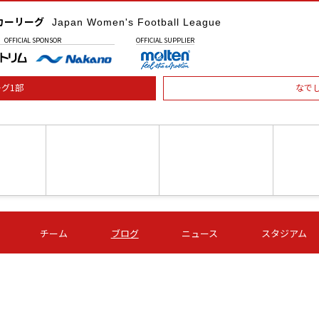
カーリーグ
Japan Women's Football League
OFFICIAL
SPONSOR
OFFICIAL
SUPPLIER
グ1部
なで
土) 15:00
第16節 09/05 (土) 16:00
第16節 09/05 (土) 17:00
第16節 09
チーム
ブログ
ニュース
スタジアム
星
ＡＧＦ
いちご
-
-
愛媛Ｌ
Ｓ世田谷
伊賀ＦＣ
ヴィアマ
Ａハリマ
Ｖ市原Ｌ