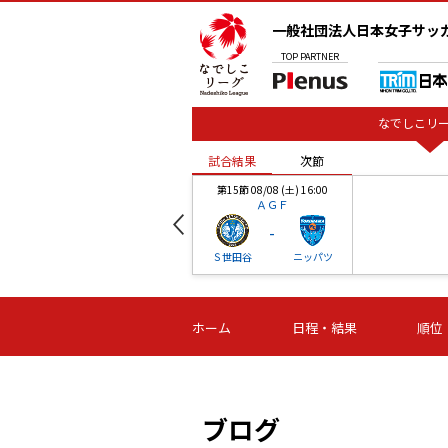
一般社団法人日本女子サッ
TOP
PARTNER
なでしこリー
試合結果
次節
00
第15節 08/08 (土) 16:00
ＡＧＦ
-
ベル
Ｓ世田谷
ニッパツ
試合結果
次節
00
第16節 09/06 (日) 15:00
第16節 09/05 (土) 15:00
第16節 09/05 (
ホーム
日程・結果
順位
津山
ニッパツ
石人の
-
-
-
体大
湯郷ベル
オルカ
ニッパツ
名古屋
静岡
ブログ