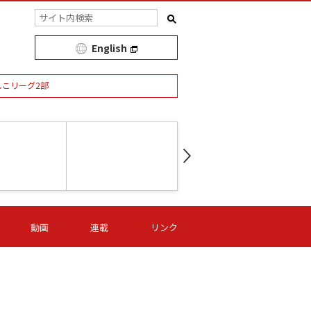
English
しこリーグ2部
第16節 09/05 (土) 15:00
第
ニッパツ
-
ニッパツ
名古屋
/06 (日) 15:00
第16節 09/06 (日) 15:00
第16節 09/05 (土) 15:00
第
動画
連載
リンク
オリプリ
津山
ニッパツ
-
-
-
Ｓ日体大
湯郷ベル
オルカ
ニッパツ
名古屋