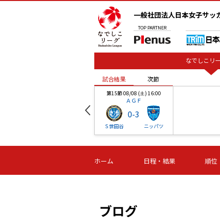
一般社団法人日本女子サッ
TOP
PARTNER
なでしこリー
試合結果
次節
00
第15節 08/08 (土) 16:00
ＡＧＦ
0
-
3
ベル
Ｓ世田谷
ニッパツ
試合結果
次節
00
第16節 09/06 (日) 15:00
第16節 09/05 (土) 15:00
第16節 09/05 (
ホーム
日程・結果
順位
津山
ニッパツ
石人の
-
-
-
体大
湯郷ベル
オルカ
ニッパツ
名古屋
静岡
ブログ