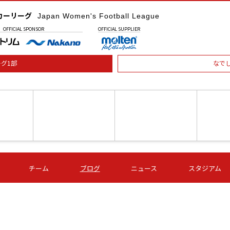
カーリーグ
Japan Women's Football League
OFFICIAL
SPONSOR
OFFICIAL
SUPPLIER
グ1部
なで
土) 15:00
第16節 09/05 (土) 16:00
第16節 09/05 (土) 17:00
第16節 09
チーム
ブログ
ニュース
スタジアム
星
ＡＧＦ
いちご
-
-
愛媛Ｌ
Ｓ世田谷
伊賀ＦＣ
ヴィアマ
Ａハリマ
Ｖ市原Ｌ