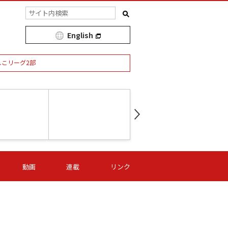
English
しこリーグ2部
第16節 09/05 (土) 15:00
第
ニッパツ
-
ニッパツ
名古屋
/06 (日) 15:00
第16節 09/06 (日) 15:00
第16節 09/05 (土) 15:00
第
動画
連載
リンク
オリプリ
津山
ニッパツ
-
-
-
Ｓ日体大
湯郷ベル
オルカ
ニッパツ
名古屋