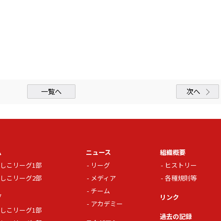
。
一覧へ
次へ
ム
ニュース
組織概要
しこリーグ1部
リーグ
ヒストリー
しこリーグ2部
メディア
各種規則等
チーム
グ
リンク
アカデミー
しこリーグ1部
過去の記録