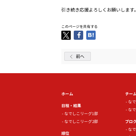
引き続き応援よろしくお願いします
このページを共有する
前へ
ホーム
チー
なで
日程・結果
なで
なでしこリーグ1部
なでしこリーグ2部
ブロ
なで
順位