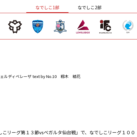
なでしこ1部
なでしこ2部
ェルディベレーザ
text by No.10 籾木 結花
しこリーグ第１３節vsベガルタ仙台戦」で、なでしこリーグ１００