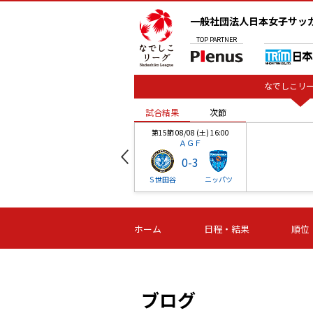
一般社団法人日本女子サッ
TOP
PARTNER
なでしこリー
試合結果
次節
00
第15節 08/08 (土) 16:00
ＡＧＦ
0
-
3
ベル
Ｓ世田谷
ニッパツ
試合結果
次節
00
第16節 09/06 (日) 15:00
第16節 09/05 (土) 15:00
第16節 09/05 (
ホーム
日程・結果
順位
津山
ニッパツ
石人の
-
-
-
体大
湯郷ベル
オルカ
ニッパツ
名古屋
静岡
ブログ