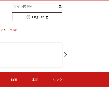
English
しこリーグ2部
第16節 09/05 (土) 15:00
第
ニッパツ
-
ニッパツ
名古屋
/06 (日) 15:00
第16節 09/06 (日) 15:00
第16節 09/05 (土) 15:00
第
動画
連載
リンク
オリプリ
津山
ニッパツ
-
-
-
Ｓ日体大
湯郷ベル
オルカ
ニッパツ
名古屋