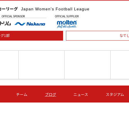
カーリーグ
Japan Women's Football League
OFFICIAL
SPONSOR
OFFICIAL
SUPPLIER
グ1部
なで
土) 15:00
第16節 09/05 (土) 16:00
第16節 09/05 (土) 17:00
第16節 09
チーム
ブログ
ニュース
スタジアム
星
ＡＧＦ
いちご
-
-
愛媛Ｌ
Ｓ世田谷
伊賀ＦＣ
ヴィアマ
Ａハリマ
Ｖ市原Ｌ