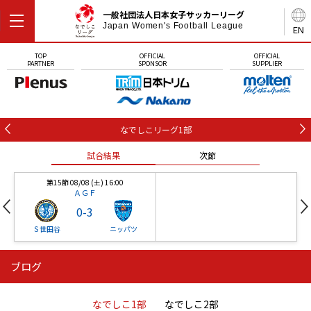
一般社団法人日本女子サッカーリーグ
Japan Women's Football League
EN
TOP
OFFICIAL
OFFICIAL
PARTNER
SPONSOR
SUPPLIER
なでしこリーグ1部
試合結果
次節
第15節 08/08 (土) 16:00
ＡＧＦ
0
-
3
Ｓ世田谷
ニッパツ
ブログ
第16節 09/05 (土) 15:00
第16節 09/05 (土) 15:00
試合結果
次節
ニッパツ
石人の星
-
-
なでしこ1部
なでしこ2部