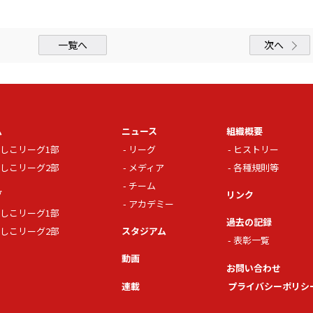
一覧へ
次へ
ム
ニュース
組織概要
しこリーグ1部
リーグ
ヒストリー
しこリーグ2部
メディア
各種規則等
チーム
グ
リンク
アカデミー
しこリーグ1部
過去の記録
しこリーグ2部
スタジアム
表彰一覧
動画
お問い合わせ
連載
プライバシーポリシ