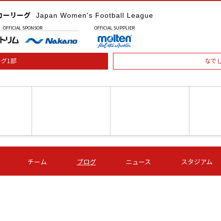
カーリーグ
Japan Women's Football League
OFFICIAL
SPONSOR
OFFICIAL
SUPPLIER
グ1部
なで
土) 15:00
第16節 09/05 (土) 16:00
第16節 09/05 (土) 17:00
第16節 09
チーム
ブログ
ニュース
スタジアム
星
ＡＧＦ
いちご
-
-
愛媛Ｌ
Ｓ世田谷
伊賀ＦＣ
ヴィアマ
Ａハリマ
Ｖ市原Ｌ