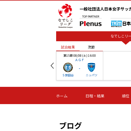
一般社団法人日本女子サッ
TOP
PARTNER
なでしこリー
試合結果
次節
00
第15節 08/08 (土) 16:00
ＡＧＦ
-
ベル
Ｓ世田谷
ニッパツ
試合結果
次節
00
第16節 09/06 (日) 15:00
第16節 09/05 (土) 15:00
第16節 09/05 (
ホーム
日程・結果
順位
津山
ニッパツ
石人の
-
-
-
体大
湯郷ベル
オルカ
ニッパツ
名古屋
静岡
ブログ