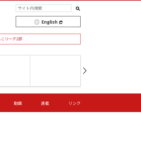
English
しこリーグ2部
第16節 09/05 (土) 15:00
第
ニッパツ
-
ニッパツ
名古屋
/06 (日) 15:00
第16節 09/06 (日) 15:00
第16節 09/05 (土) 15:00
第
動画
連載
リンク
オリプリ
津山
ニッパツ
-
-
-
Ｓ日体大
湯郷ベル
オルカ
ニッパツ
名古屋