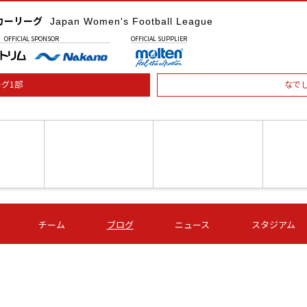
カーリーグ
Japan Women's Football League
OFFICIAL
SPONSOR
OFFICIAL
SUPPLIER
グ1部
なで
土) 15:00
第16節 09/05 (土) 16:00
第16節 09/05 (土) 17:00
第16節 09
チーム
ブログ
ニュース
スタジアム
星
ＡＧＦ
いちご
-
-
愛媛Ｌ
Ｓ世田谷
伊賀ＦＣ
ヴィアマ
Ａハリマ
Ｖ市原Ｌ