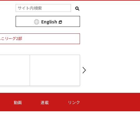
English
しこリーグ2部
第16節 09/05 (土) 15:00
第
ニッパツ
-
ニッパツ
名古屋
/06 (日) 15:00
第16節 09/06 (日) 15:00
第16節 09/05 (土) 15:00
第
動画
連載
リンク
オリプリ
津山
ニッパツ
-
-
-
Ｓ日体大
湯郷ベル
オルカ
ニッパツ
名古屋