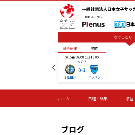
一般社団法人日本女子サッ
TOP
PARTNER
なでしこリー
試合結果
次節
00
第15節 08/08 (土) 16:00
ＡＧＦ
0
-
3
ベル
Ｓ世田谷
ニッパツ
試合結果
次節
00
第16節 09/06 (日) 15:00
第16節 09/05 (土) 15:00
第16節 09/05 (
ホーム
日程・結果
順位
津山
ニッパツ
石人の
-
-
-
体大
湯郷ベル
オルカ
ニッパツ
名古屋
静岡
ブログ