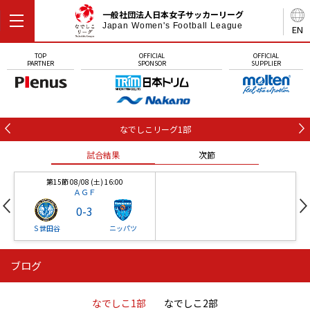
一般社団法人日本女子サッカーリーグ
Japan Women's Football League
EN
TOP
OFFICIAL
OFFICIAL
PARTNER
SPONSOR
SUPPLIER
なでしこリーグ1部
試合結果
次節
第15節 08/08 (土) 16:00
ＡＧＦ
0
-
3
Ｓ世田谷
ニッパツ
ブログ
第16節 09/05 (土) 15:00
第16節 09/05 (土) 15:00
試合結果
次節
ニッパツ
石人の星
-
-
なでしこ1部
なでしこ2部