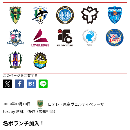
ニッパツ
名古屋
静岡
愛媛Ｌ
このページを共有する
2012年02月10日
日テレ・東京ヴェルディベレーザ
text by 倉林 佑弥（広報担当）
名ボランチ加入！