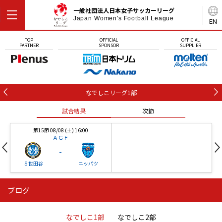
一般社団法人日本女子サッカーリーグ
Japan Women's Football League
EN
TOP
OFFICIAL
OFFICIAL
PARTNER
SPONSOR
SUPPLIER
なでしこリーグ1部
試合結果
次節
第15節 08/08 (土) 16:00
ＡＧＦ
-
Ｓ世田谷
ニッパツ
ブログ
第16節 09/05 (土) 15:00
第16節 09/05 (土) 15:00
試合結果
次節
ニッパツ
石人の星
-
-
なでしこ1部
なでしこ2部