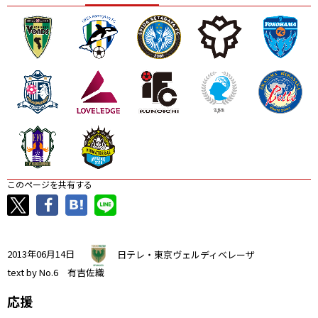
ニッパツ
名古屋
静岡
愛媛Ｌ
このページを共有する
2013年06月14日
日テレ・東京ヴェルディベレーザ
text by No.6 有吉佐織
応援