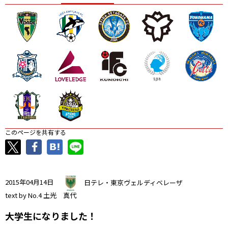
ニッパツ
名古屋
静岡
愛媛Ｌ
このページを共有する
2015年04月14日
日テレ・東京ヴェルディベレーザ
text by No.4 土光 真代
大学生になりました！