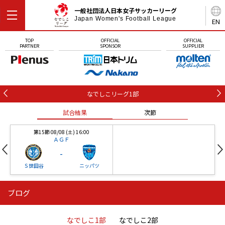
一般社団法人日本女子サッカーリーグ
Japan Women's Football League
EN
TOP
OFFICIAL
OFFICIAL
PARTNER
SPONSOR
SUPPLIER
なでしこリーグ1部
試合結果
次節
第15節 08/08 (土) 16:00
ＡＧＦ
-
Ｓ世田谷
ニッパツ
ブログ
第16節 09/05 (土) 15:00
第16節 09/05 (土) 15:00
試合結果
次節
ニッパツ
石人の星
-
-
なでしこ1部
なでしこ2部