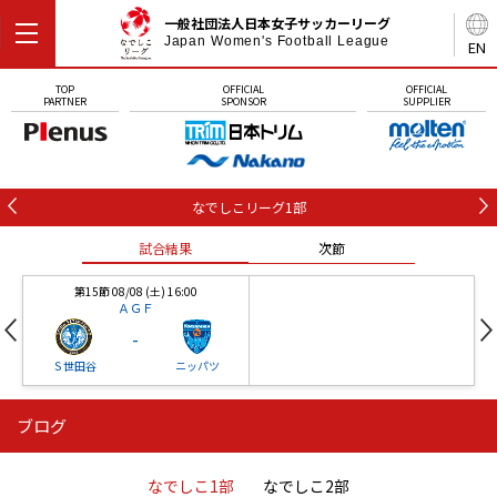
一般社団法人日本女子サッカーリーグ
Japan Women's Football League
EN
TOP
OFFICIAL
OFFICIAL
PARTNER
SPONSOR
SUPPLIER
なでしこリーグ1部
試合結果
次節
第15節 08/08 (土) 16:00
ＡＧＦ
-
Ｓ世田谷
ニッパツ
ブログ
第16節 09/05 (土) 15:00
第16節 09/05 (土) 15:00
試合結果
次節
ニッパツ
石人の星
-
-
なでしこ1部
なでしこ2部