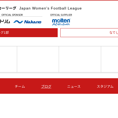
カーリーグ
Japan Women's Football League
OFFICIAL
SPONSOR
OFFICIAL
SUPPLIER
グ1部
なで
土) 15:00
第16節 09/05 (土) 16:00
第16節 09/05 (土) 17:00
第16節 09
チーム
ブログ
ニュース
スタジアム
星
ＡＧＦ
いちご
-
-
愛媛Ｌ
Ｓ世田谷
伊賀ＦＣ
ヴィアマ
Ａハリマ
Ｖ市原Ｌ