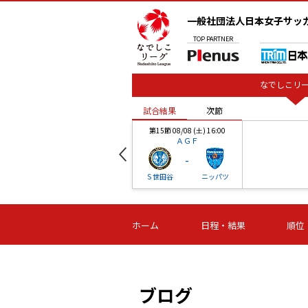
一般社団法人日本女子サッ
TOP
PARTNER
なでしこリー
試合結果
次節
00
第15節 08/08 (土) 16:00
ＡＧＦ
-
ベル
Ｓ世田谷
ニッパツ
試合結果
次節
00
第16節 09/06 (日) 15:00
第16節 09/05 (土) 15:00
第16節 09/05 (
ホーム
日程・結果
順位
津山
ニッパツ
石人の
-
-
-
体大
湯郷ベル
オルカ
ニッパツ
名古屋
静岡
ブログ