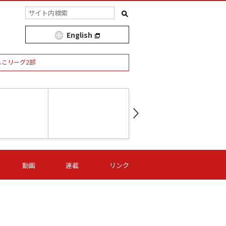
English
しこリーグ2部
第16節 09/05 (土) 15:00
第
ニッパツ
-
ニッパツ
名古屋
/06 (日) 15:00
第16節 09/06 (日) 15:00
第16節 09/05 (土) 15:00
第
動画
連載
リンク
オリプリ
津山
ニッパツ
-
-
-
Ｓ日体大
湯郷ベル
オルカ
ニッパツ
名古屋