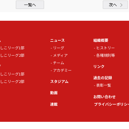
一覧へ
次へ
ム
ニュース
組織概要
しこリーグ1部
リーグ
ヒストリー
しこリーグ2部
メディア
各種規則等
チーム
グ
リンク
アカデミー
しこリーグ1部
過去の記録
しこリーグ2部
スタジアム
表彰一覧
動画
お問い合わせ
連載
プライバシーポリシ