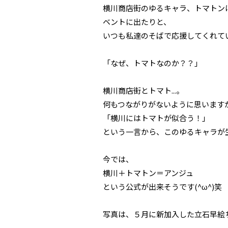
横川商店街のゆるキャラ、トマトン
ベントに出たりと、
いつも私達のそばで応援してくれていま
「なぜ、トマトなのか？？」
横川商店街とトマト...。
何もつながりがないように思います
「横川にはトマトが似合う！」
という一言から、このゆるキャラが生ま
今では、
横川＋トマトン＝アンジュ
という公式が出来そうです(^ω^)笑
写真は、５月に新加入した立石早絵