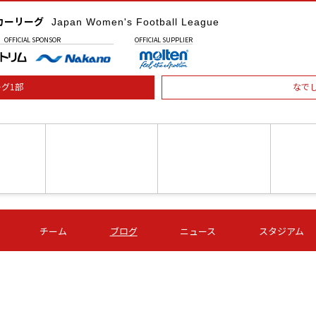
カーリーグ
Japan Women's Football League
OFFICIAL
SPONSOR
OFFICIAL
SUPPLIER
グ1部
なで
土) 15:00
第16節 09/05 (土) 16:00
第16節 09/05 (土) 17:00
第16節 09
チーム
ブログ
ニュース
スタジアム
星
ＡＧＦ
いちご
-
-
愛媛Ｌ
Ｓ世田谷
伊賀ＦＣ
ヴィアマ
Ａハリマ
Ｖ市原Ｌ