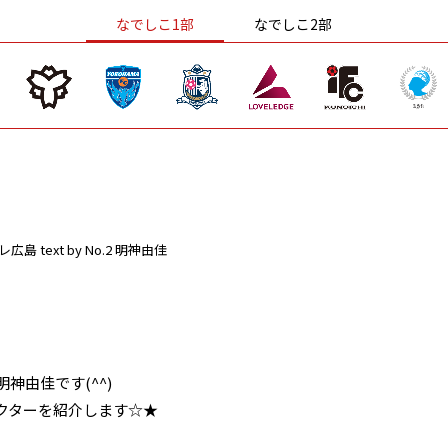
なでしこ1部
なでしこ2部
レ広島
text by No.2 明神由佳
神由佳です(^^)
クターを紹介します☆★