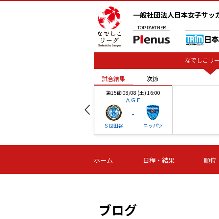
一般社団法人日本女子サッ
TOP
PARTNER
なでしこリー
試合結果
次節
00
第15節 08/08 (土) 16:00
ＡＧＦ
-
ベル
Ｓ世田谷
ニッパツ
試合結果
次節
00
第16節 09/06 (日) 15:00
第16節 09/05 (土) 15:00
第16節 09/05 (
ホーム
日程・結果
順位
津山
ニッパツ
石人の
-
-
-
体大
湯郷ベル
オルカ
ニッパツ
名古屋
静岡
ブログ