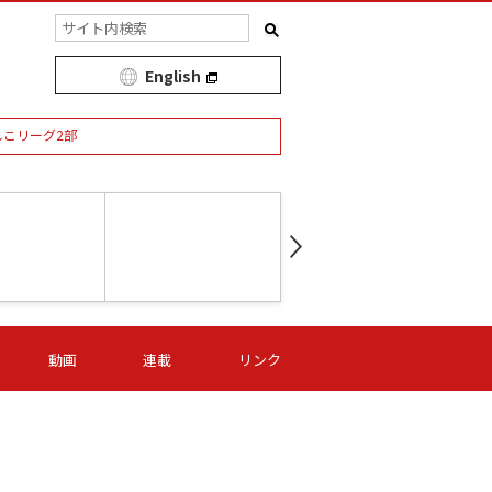
English
しこリーグ2部
第16節 09/05 (土) 15:00
第
ニッパツ
-
ニッパツ
名古屋
/06 (日) 15:00
第16節 09/06 (日) 15:00
第16節 09/05 (土) 15:00
第
動画
連載
リンク
オリプリ
津山
ニッパツ
-
-
-
Ｓ日体大
湯郷ベル
オルカ
ニッパツ
名古屋