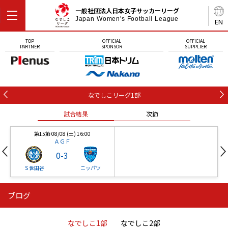
一般社団法人日本女子サッカーリーグ
Japan Women's Football League
EN
TOP
OFFICIAL
OFFICIAL
PARTNER
SPONSOR
SUPPLIER
なでしこリーグ1部
試合結果
次節
第15節 08/08 (土) 16:00
ＡＧＦ
0
-
3
Ｓ世田谷
ニッパツ
ブログ
第16節 09/05 (土) 15:00
第16節 09/05 (土) 15:00
試合結果
次節
ニッパツ
石人の星
-
-
なでしこ1部
なでしこ2部