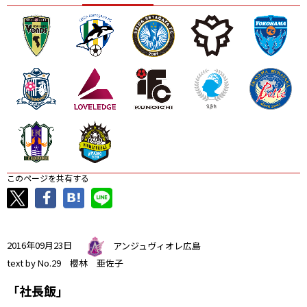
ニッパツ
名古屋
静岡
愛媛Ｌ
このページを共有する
2016年09月23日
アンジュヴィオレ広島
text by No.29 櫻林 亜佐子
「社長飯」