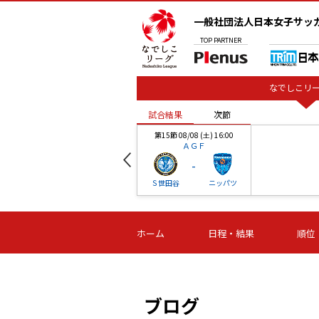
一般社団法人日本女子サッ
TOP
PARTNER
なでしこリー
試合結果
次節
00
第15節 08/08 (土) 16:00
ＡＧＦ
-
ベル
Ｓ世田谷
ニッパツ
試合結果
次節
00
第16節 09/06 (日) 15:00
第16節 09/05 (土) 15:00
第16節 09/05 (
ホーム
日程・結果
順位
津山
ニッパツ
石人の
-
-
-
体大
湯郷ベル
オルカ
ニッパツ
名古屋
静岡
ブログ