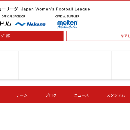
カーリーグ
Japan Women's Football League
OFFICIAL
SPONSOR
OFFICIAL
SUPPLIER
グ1部
なで
土) 15:00
第16節 09/05 (土) 16:00
第16節 09/05 (土) 17:00
第16節 09
チーム
ブログ
ニュース
スタジアム
星
ＡＧＦ
いちご
-
-
愛媛Ｌ
Ｓ世田谷
伊賀ＦＣ
ヴィアマ
Ａハリマ
Ｖ市原Ｌ