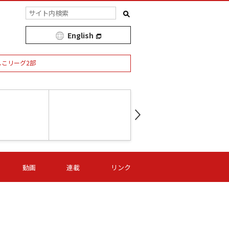
English
しこリーグ2部
第16節 09/05 (土) 15:00
第
ニッパツ
-
ニッパツ
名古屋
/06 (日) 15:00
第16節 09/06 (日) 15:00
第16節 09/05 (土) 15:00
第
動画
連載
リンク
オリプリ
津山
ニッパツ
-
-
-
Ｓ日体大
湯郷ベル
オルカ
ニッパツ
名古屋