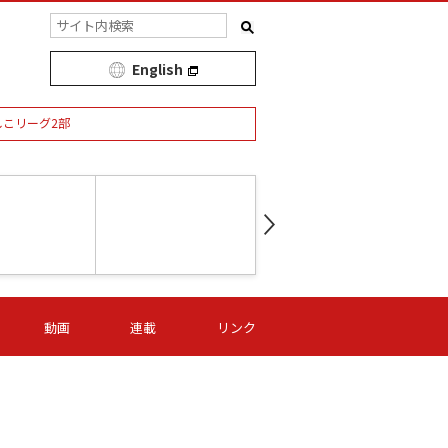
English
しこリーグ2部
第16節 09/05 (土) 15:00
第
ニッパツ
-
ニッパツ
名古屋
/06 (日) 15:00
第16節 09/06 (日) 15:00
第16節 09/05 (土) 15:00
第
動画
連載
リンク
オリプリ
津山
ニッパツ
-
-
-
Ｓ日体大
湯郷ベル
オルカ
ニッパツ
名古屋