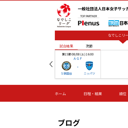
一般社団法人日本女子サッ
TOP
PARTNER
なでしこリー
試合結果
次節
00
第15節 08/08 (土) 16:00
ＡＧＦ
-
ベル
Ｓ世田谷
ニッパツ
試合結果
次節
00
第16節 09/06 (日) 15:00
第16節 09/05 (土) 15:00
第16節 09/05 (
ホーム
日程・結果
順位
津山
ニッパツ
石人の
-
-
-
体大
湯郷ベル
オルカ
ニッパツ
名古屋
静岡
ブログ