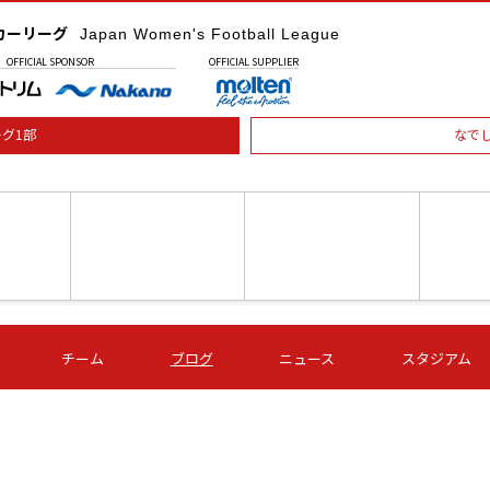
カーリーグ
Japan Women's Football League
OFFICIAL
SPONSOR
OFFICIAL
SUPPLIER
グ1部
なで
土) 15:00
第16節 09/05 (土) 16:00
第16節 09/05 (土) 17:00
第16節 09
チーム
ブログ
ニュース
スタジアム
星
ＡＧＦ
いちご
-
-
愛媛Ｌ
Ｓ世田谷
伊賀ＦＣ
ヴィアマ
Ａハリマ
Ｖ市原Ｌ