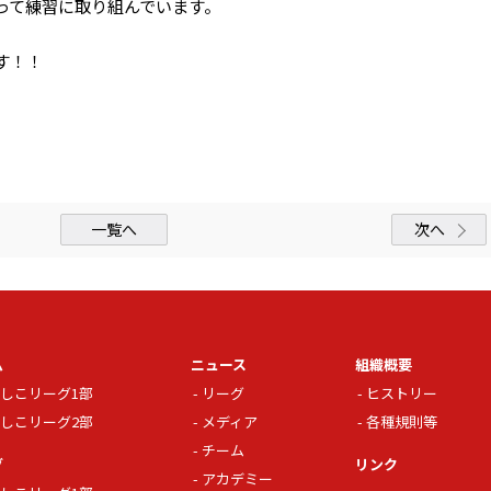
って練習に取り組んでいます。
す！！
一覧へ
次へ
ム
ニュース
組織概要
しこリーグ1部
リーグ
ヒストリー
しこリーグ2部
メディア
各種規則等
チーム
グ
リンク
アカデミー