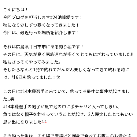
こんにちは！
今回ブログを担当します#24池崎愛です！
秋になり少しずつ寒くなってきました！
今回は、最近行った場所を紹介します！
それは広島県廿日市市にある釣り堀です！
その日は、天気が良く家族連れが多くてとてもにぎわっていました!!
私もさっそくやってみました。
そしたらなんと1発で釣れてだんだん楽しくなってきて終わる時に
は、計6匹も釣ってました！笑
この日は#14本藤選手と来ていて、釣ってる最中に事件が起きまし
た...笑
#14本藤選手の帽子が風で池の中にポチャリと入ってしまい、
魚ではなく帽子を釣るっていうことが起き、2人爆笑したとてもいい
思い出になりました
その釣った魚は、その場で唐揚げと刺身で食べてお腹も心も満たさ