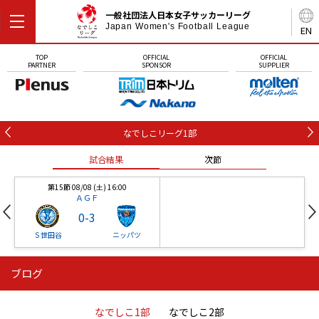
一般社団法人日本女子サッカーリーグ
Japan Women's Football League
EN
TOP
OFFICIAL
OFFICIAL
PARTNER
SPONSOR
SUPPLIER
なでしこリーグ1部
試合結果
次節
第15節 08/08 (土) 16:00
ＡＧＦ
0
-
3
Ｓ世田谷
ニッパツ
ブログ
第16節 09/05 (土) 15:00
第16節 09/05 (土) 15:00
試合結果
次節
ニッパツ
石人の星
-
-
なでしこ1部
なでしこ2部