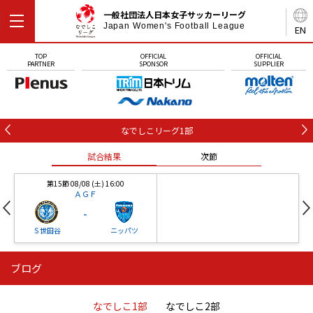
一般社団法人日本女子サッカーリーグ
Japan Women's Football League
EN
TOP
OFFICIAL
OFFICIAL
PARTNER
SPONSOR
SUPPLIER
なでしこリーグ1部
試合結果
次節
第15節 08/08 (土) 16:00
ＡＧＦ
-
Ｓ世田谷
ニッパツ
ブログ
第16節 09/05 (土) 15:00
第16節 09/05 (土) 15:00
試合結果
次節
ニッパツ
石人の星
-
-
なでしこ1部
なでしこ2部