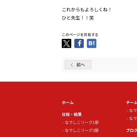
これからもよろしくね！
ひと先生！！笑
このページを共有する
前へ
ホーム
チー
なで
日程・結果
なで
なでしこリーグ1部
なでしこリーグ2部
ブロ