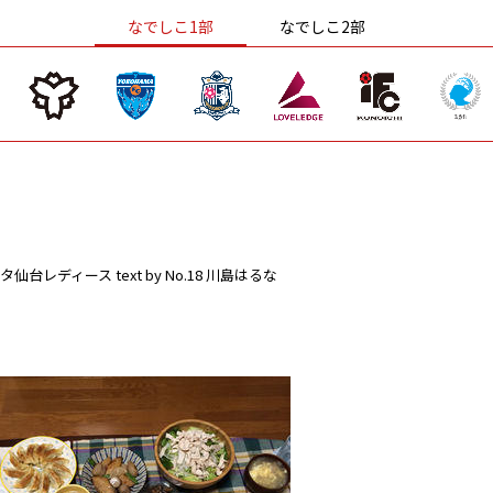
なでしこ1部
なでしこ2部
タ仙台レディース
text by No.18 川島はるな