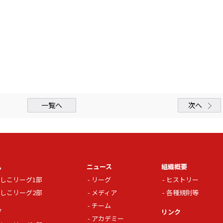
一覧へ
次へ
ム
ニュース
組織概要
しこリーグ1部
リーグ
ヒストリー
しこリーグ2部
メディア
各種規則等
チーム
グ
リンク
アカデミー