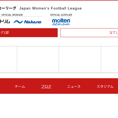
カーリーグ
Japan Women's Football League
OFFICIAL
SPONSOR
OFFICIAL
SUPPLIER
グ1部
なで
土) 15:00
第16節 09/05 (土) 16:00
第16節 09/05 (土) 17:00
第16節 09
チーム
ブログ
ニュース
スタジアム
星
ＡＧＦ
いちご
-
-
愛媛Ｌ
Ｓ世田谷
伊賀ＦＣ
ヴィアマ
Ａハリマ
Ｖ市原Ｌ