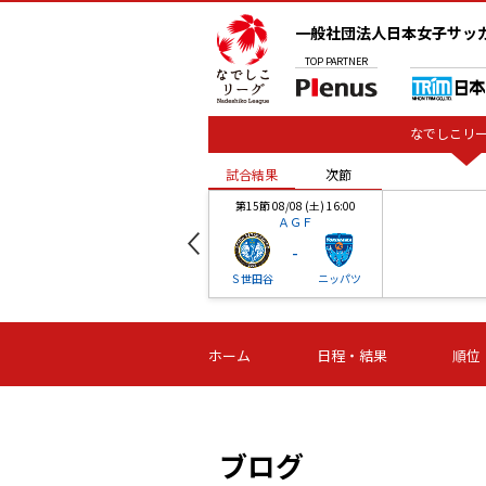
一般社団法人日本女子サッ
TOP
PARTNER
なでしこリー
試合結果
次節
00
第15節 08/08 (土) 16:00
ＡＧＦ
-
ベル
Ｓ世田谷
ニッパツ
試合結果
次節
00
第16節 09/06 (日) 15:00
第16節 09/05 (土) 15:00
第16節 09/05 (
ホーム
日程・結果
順位
津山
ニッパツ
石人の
-
-
-
体大
湯郷ベル
オルカ
ニッパツ
名古屋
静岡
ブログ