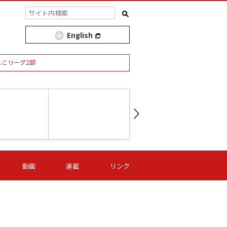
English
しこリーグ2部
第16節 09/05 (土) 15:00
第
ニッパツ
-
ニッパツ
名古屋
/06 (日) 15:00
第16節 09/06 (日) 15:00
第16節 09/05 (土) 15:00
第
動画
連載
リンク
オリプリ
津山
ニッパツ
-
-
-
Ｓ日体大
湯郷ベル
オルカ
ニッパツ
名古屋