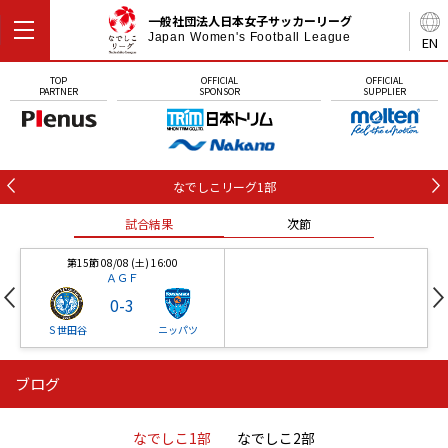
一般社団法人日本女子サッカーリーグ
Japan Women's Football League
EN
TOP
OFFICIAL
OFFICIAL
PARTNER
SPONSOR
SUPPLIER
なでしこリーグ1部
試合結果
次節
第15節 08/08 (土) 16:00
ＡＧＦ
0
-
3
Ｓ世田谷
ニッパツ
ブログ
第16節 09/05 (土) 15:00
第16節 09/05 (土) 15:00
試合結果
次節
ニッパツ
石人の星
-
-
なでしこ1部
なでしこ2部