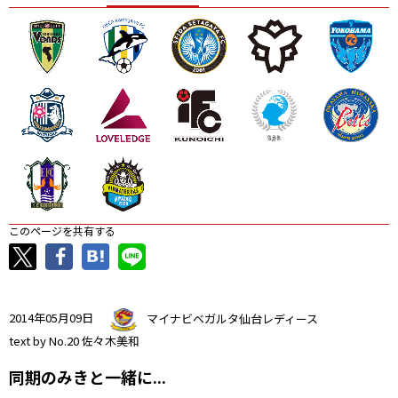
ニッパツ
名古屋
静岡
愛媛Ｌ
このページを共有する
2014年05月09日
マイナビベガルタ仙台レディース
text by No.20 佐々木美和
同期のみきと一緒に...